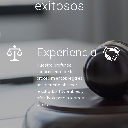
exitosos
Experiencia
Nuestro profundo
conocimiento de los
procedimientos legales
nos permite obtener
resultados favorables y
efectivos para nuestros
clientes.