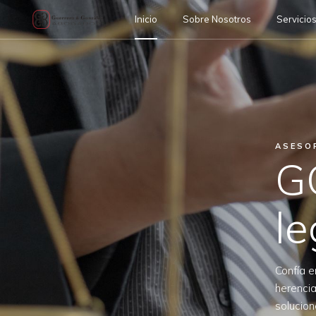
Inicio
Sobre Nosotros
Servicio
ASESO
G
le
Confía e
herencia
solucion