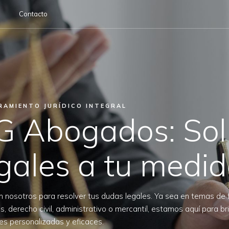
s
Contacto
RAMIENTO JURÍDICO INTEGRAL
G Abogados: Sol
gales a tu medi
n nosotros para resolver tus dudas legales. Ya sea en temas de f
s, derecho civil, administrativo o mercantil, estamos aquí para br
es personalizadas y eficaces.