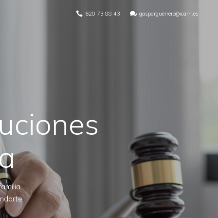
620 73 88 43
gasparguerrero@icam.es
uciones
da
amilia,
indarte