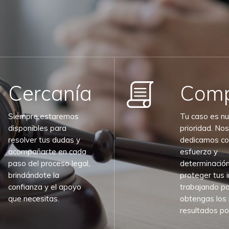
Cercanía
Comp
Siempre estaremos
Tu caso es nu
disponibles para
prioridad. Nos
resolver tus dudas y
dedicamos co
acompañarte en cada
esfuerzo y
paso del proceso legal,
determinación
brindándote la
proteger tus 
confianza y el apoyo
trabajando p
que necesitas.
obtengas los
resultados po