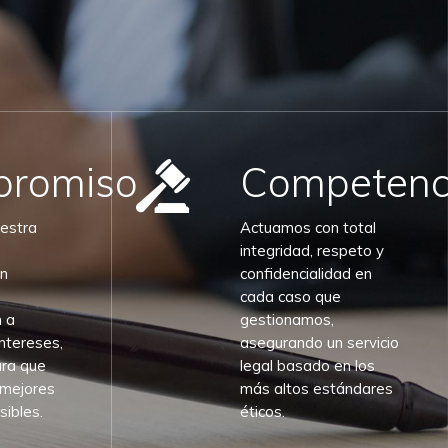
romiso
Competenc
estra
Actuamos con total
integridad, respeto y
n
confidencialidad en
cada caso que
 a
gestionamos,
intereses,
asegurando un servicio
ara que
legal basado en los
 mejores
más altos estándares
sibles.
éticos.